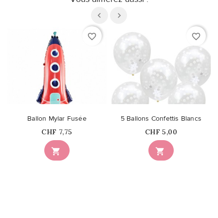
favorite_border
favorite_border
Ballon Mylar Fusée
5 Ballons Confettis Blancs
Prix
Prix
CHF 7,75
CHF 5,00

