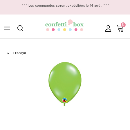
* * *
Les commandes seront expédiées le 14 août
* * *
0
