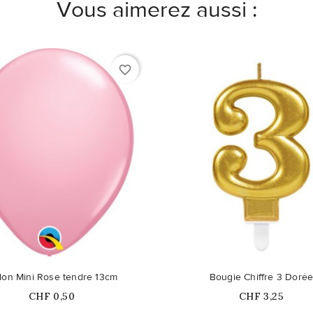
Vous aimerez aussi :
favorite_border
lon Mini Rose tendre 13cm
Bougie Chiffre 3 Doré
Prix
Prix
CHF 0,50
CHF 3,25