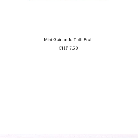
Mini Guirlande Tutti Fruti
Prix
CHF 7,50