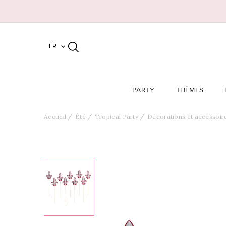
FR

PARTY
THÈMES
Accueil
Été
Tropical Party
Décorations et accessoir