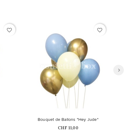
favorite_border
favorite_border
e
Bouquet de Ballons "Hey Jude"
Prix
CHF 11,00