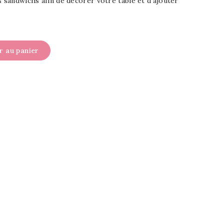
s sandwichs afin de décorer votre table et d'ajouter
r au panier