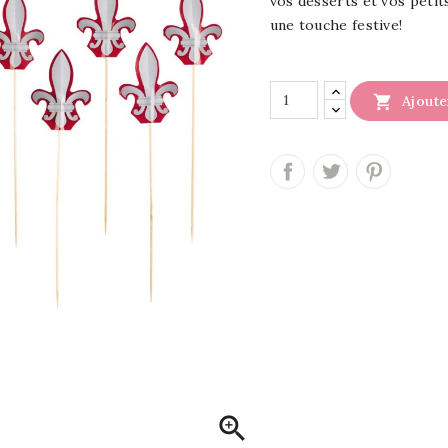
vos desserts et vos petit
une touche festive!

Ajoute
