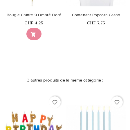
Bougie Chiffre 9 Ombré Doré
Contenant Popcorn Grand
Prix
Prix
CHF 4,25
CHF 7,75
Ce produit n'est plus

disponible en stock
3 autres produits de la même catégorie :
favorite_border
favorite_border