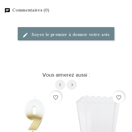
Commentaires (0)
Soyez le premier à donner votre avis
Vous aimerez aussi :
favorite_border
favorite_border