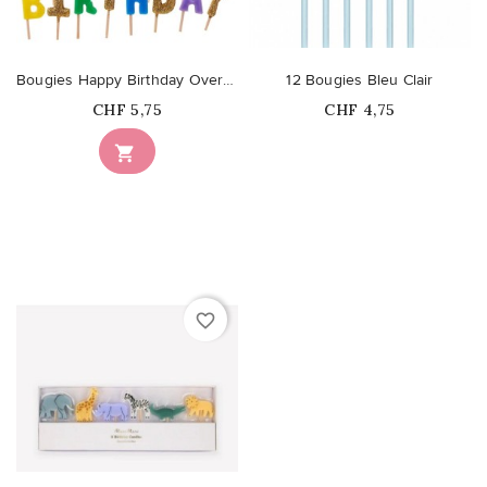
Bougies Happy Birthday Over the Rainbow
12 Bougies Bleu Clair
Prix
Prix
CHF 5,75
CHF 4,75
Ce produit n'est plus

disponible en stock
favorite_border