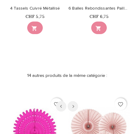
4 Tassels Cuivré Métallisé
6 Balles Rebondissantes Paillettes
Prix
Prix
CHF 5,75
CHF 6,75


14 autres produits de la même catégorie :
favorite_border
favorite_border