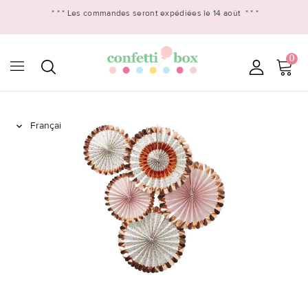
* * *
Les commandes seront expédiées le 14 août
* * *
0
