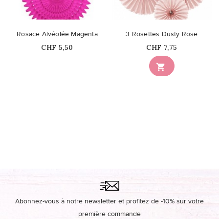
Rosace Alvéolée Magenta
3 Rosettes Dusty Rose
Prix
Prix
CHF 5,50
CHF 7,75
Ce produit n'est plus

disponible en stock
Abonnez-vous à notre newsletter et profitez de -10% sur votre
première commande