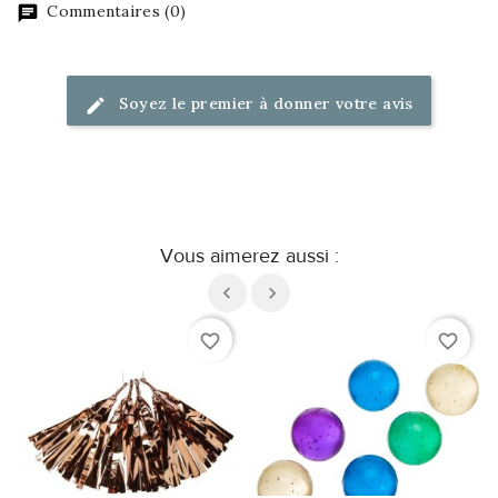
Commentaires (0)
Soyez le premier à donner votre avis
Vous aimerez aussi :
favorite_border
favorite_border