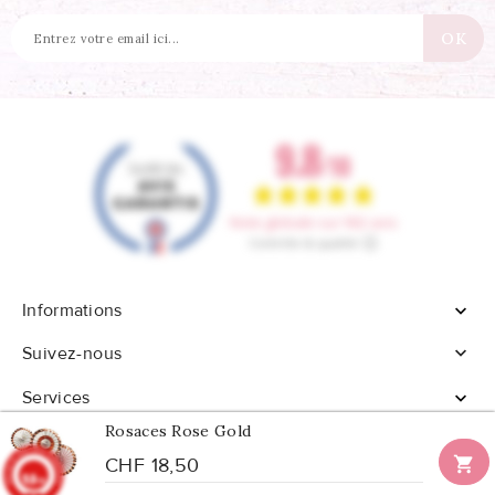
Informations


Suivez-nous
Services

Rosaces Rose Gold

CHF 18,50
9.8
/10
902 avis