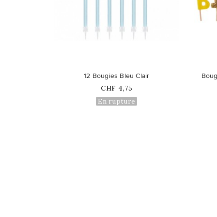
favorite_border
favorite_border
12 Bougies Bleu Clair
Boug
Prix
CHF 4,75
En rupture