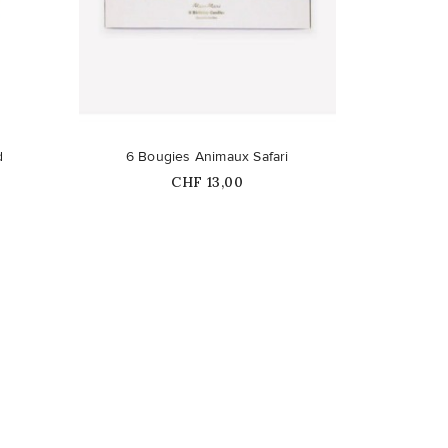
favorite_border
d
6 Bougies Animaux Safari
Prix
CHF 13,00