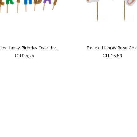
favorite_border
ies Happy Birthday Over the...
Bougie Hooray Rose Gol
Prix
Prix
CHF 5,75
CHF 5,50