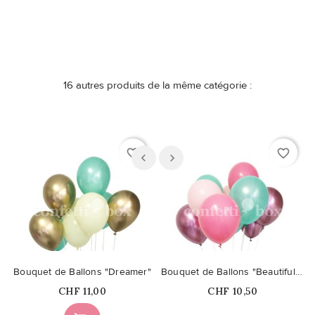
16 autres produits de la même catégorie :
favorite_border
favorite_border
Bouquet de Ballons "Dreamer"
Bouquet de Ballons "Beautiful Day"
Prix
Prix
CHF 11,00
CHF 10,50
Ce produit n'est plus