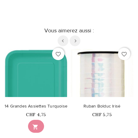
Vous aimerez aussi :
favorite_border
favorite_border
14 Grandes Assiettes Turquoise
Ruban Bolduc Irisé
Prix
Prix
CHF 4,75
CHF 5,75
Ce produit n'est plus

disponible en stock