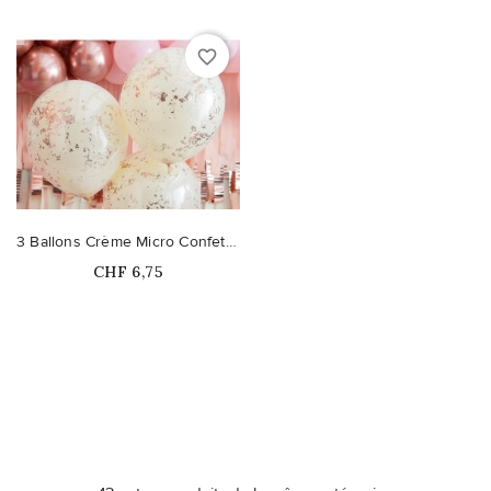
favorite_border
3 Ballons Crème Micro Confetti Rose Gold
Prix
CHF 6,75
Ce produit n'est plus
disponible en stock