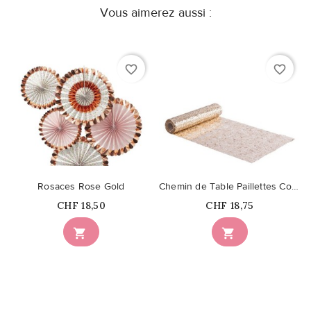
Vous aimerez aussi :
favorite_border
favorite_border
Rosaces Rose Gold
Chemin de Table Paillettes Coquettes Champagne
Prix
Prix
CHF 18,50
CHF 18,75

