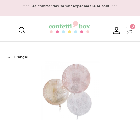
* * *
Les commandes seront expédiées le 14 août
* * *
0
