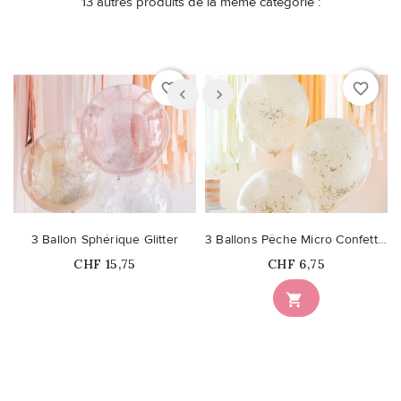
13 autres produits de la même catégorie :
favorite_border
favorite_border
3 Ballon Sphérique Glitter
3 Ballons Pêche Micro Confetti Or
Prix
Prix
CHF 15,75
CHF 6,75
