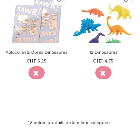
Autocollants Dorés Dinosaures
12 Dinosaures
Prix
Prix
CHF 5,25
CHF 4,75


12 autres produits de la même catégorie :