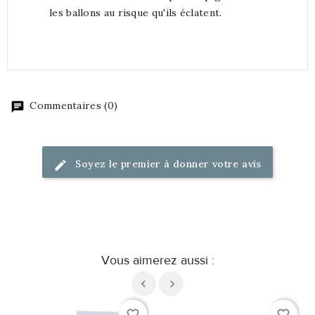
les ballons au risque qu'ils éclatent.
Commentaires (0)
Soyez le premier à donner votre avis
Vous aimerez aussi :
favorite_border
favorite_border