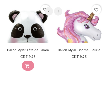
favorite_border
favorite_border
Ballon Mylar Tête de Panda
Ballon Mylar Licorne Fleurie
Prix
Prix
CHF 9,75
CHF 9,75
Ce produit n'est plus

disponible en stock