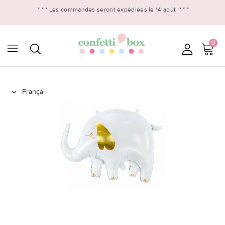
* * *
Les commandes seront expédiées le 14 août
* * *
0
