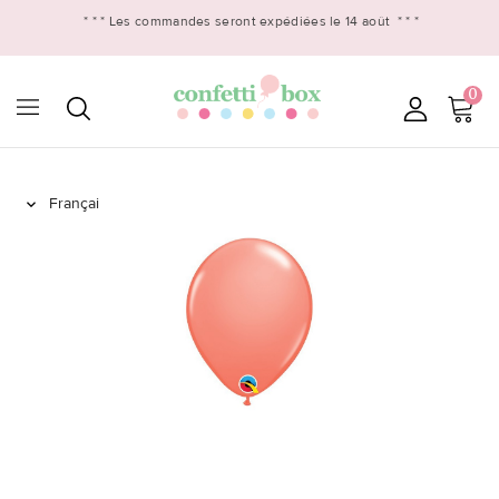
* * *
Les commandes seront expédiées le 14 août
* * *
0
