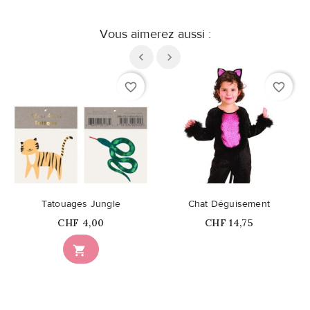
Vous aimerez aussi :
favorite_border
favorite_border
Tatouages Jungle
Chat Déguisement
Prix
Prix
CHF 4,00
CHF 14,75
