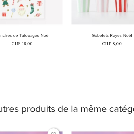
anches de Tatouages Noël
Gobelets Rayés Noël
Prix
Prix
CHF 16,00
CHF 8,00
utres produits de la même catégo