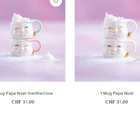
favorite_border
ug Papa Noël menthe/rose
1 Mug Papa Noël
Prix
Prix
CHF 37,00
CHF 37,00