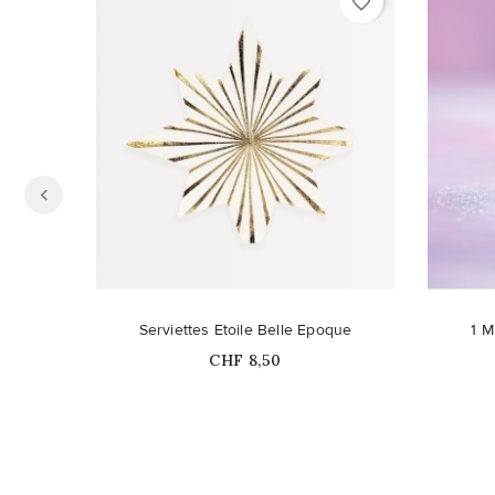
favorite_border
Serviettes Etoile Belle Epoque
1 M
Prix
CHF 8,50