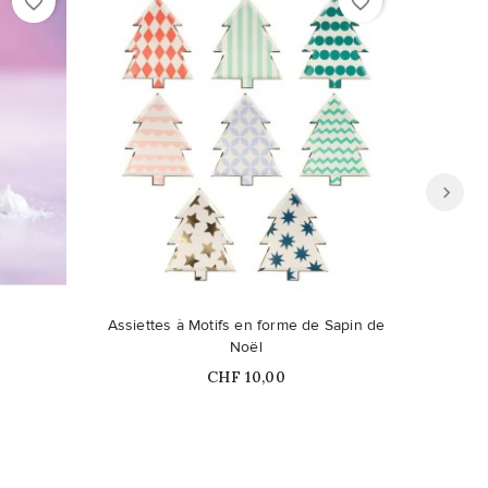
favorite_border
favorite_border
Assiettes à Motifs en forme de Sapin de
As
Noël
Prix
CHF 10,00