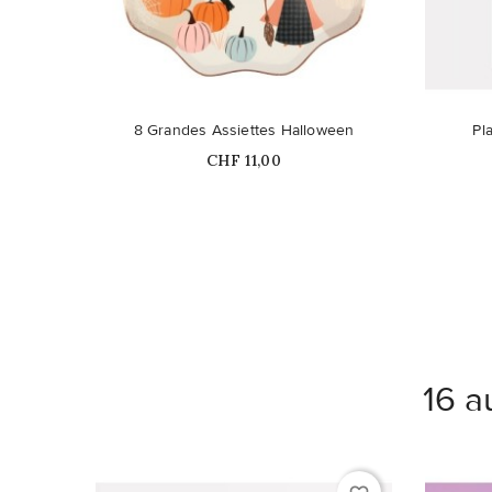
8 Grandes Assiettes Halloween
Pl
Prix
CHF 11,00
16 a