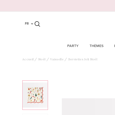
FR

PARTY
THÈMES
Accueil
Noël
Vaisselle
Serviettes Joli Noël