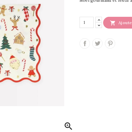
Noël gourmand et festif a

Ajoute
