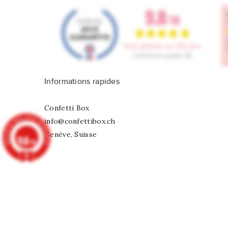
Informations rapides
Confetti Box
info@confettibox.ch
Genève, Suisse
9.8
/10
902 avis
Serviettes Joli Noël
CHF 8,00