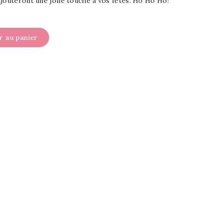
jouteront une jolie touche à vos fêtes. Ho Ho Ho!
r au panier