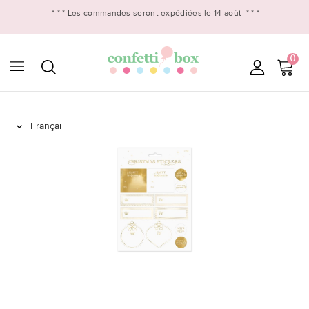
* * *
Les commandes seront expédiées le 14 août
* * *
0
