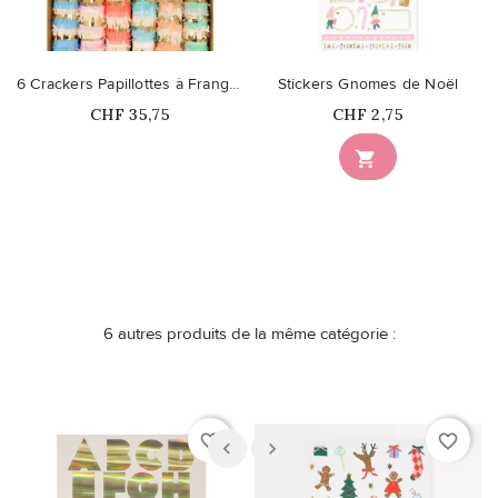
6 Crackers Papillottes à Franges Pastel
Stickers Gnomes de Noël
Prix
Prix
CHF 35,75
CHF 2,75
Ce produit n'est plus

disponible en stock
6 autres produits de la même catégorie :
favorite_border
favorite_border