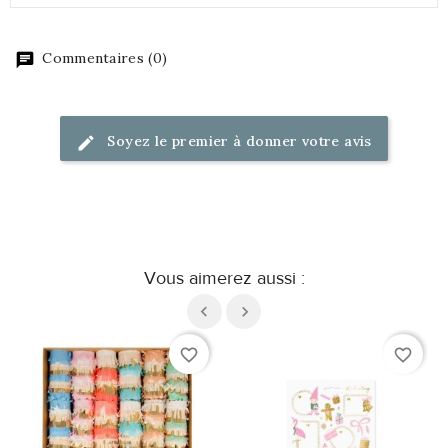
Commentaires (0)
Soyez le premier à donner votre avis
Vous aimerez aussi :
favorite_border
favorite_border