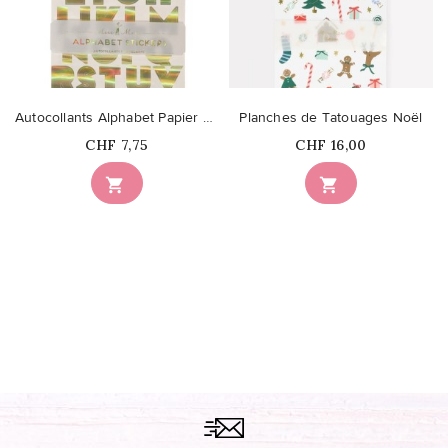
Autocollants Alphabet Papier Doré
Planches de Tatouages Noël
Prix
Prix
CHF 7,75
CHF 16,00

