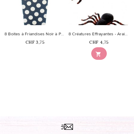
8 Boîtes à Friandises Noir à Pois
8 Créatures Effrayantes - Araignées
Prix
Prix
CHF 3,75
CHF 4,75
Ce produit n'est plus

disponible en stock