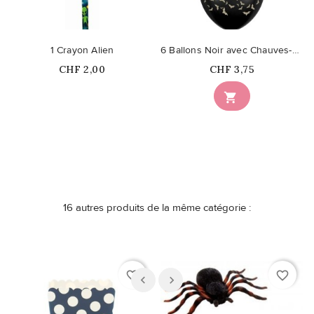
1 Crayon Alien
6 Ballons Noir avec Chauves-Souris
Prix
Prix
CHF 2,00
CHF 3,75
Ce produit n'est plus

disponible en stock
16 autres produits de la même catégorie :
favorite_border
favorite_border