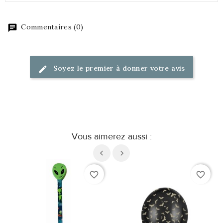
Commentaires (0)
Soyez le premier à donner votre avis
Vous aimerez aussi :
favorite_border
favorite_border