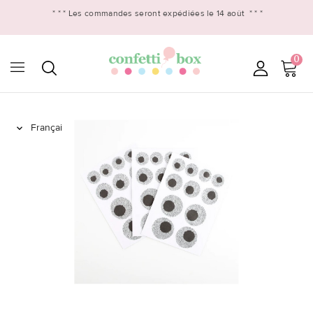
* * *
Les commandes seront expédiées le 14 août
* * *
0
