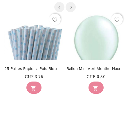
favorite_border
favorite_border
25 Pailles Papier à Pois Bleu Clair
Ballon Mini Vert Menthe Nacré 13cm
Prix
Prix
CHF 3,75
CHF 0,50

