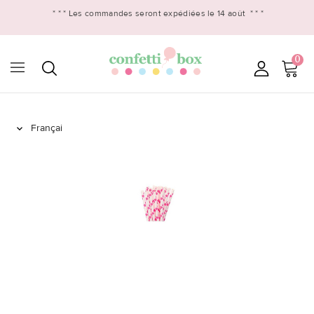
* * *
Les commandes seront expédiées le 14 août
* * *
0
