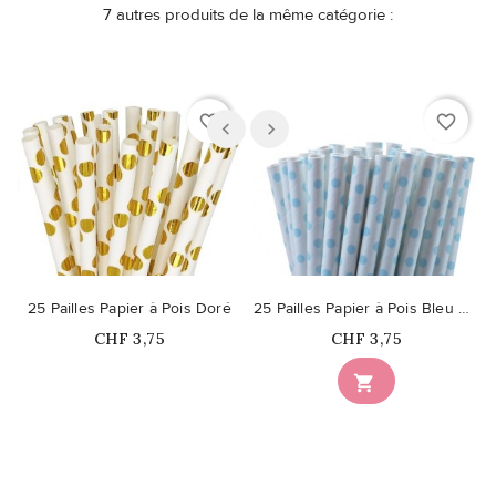
7 autres produits de la même catégorie :
favorite_border
favorite_border
25 Pailles Papier à Pois Doré
25 Pailles Papier à Pois Bleu Clair
Prix
Prix
CHF 3,75
CHF 3,75
Ce produit n'est plus

disponible en stock