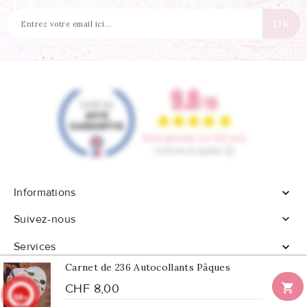
Informations


Suivez-nous
Services

Carnet de 236 Autocollants Pâques

CHF 8,00
9.8
/10
902 avis