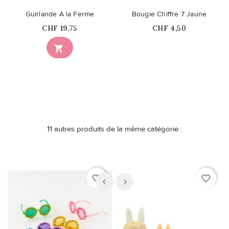
Guirlande A la Ferme
Bougie Chiffre 7 Jaune
Prix
Prix
CHF 19,75
CHF 4,50
Ce produit n'est plus

disponible en stock
11 autres produits de la même catégorie :
favorite_border
favorite_border