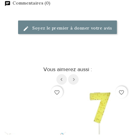
Commentaires (0)
Soyez le premier à donner votre avis
Vous aimerez aussi :
favorite_border
favorite_border