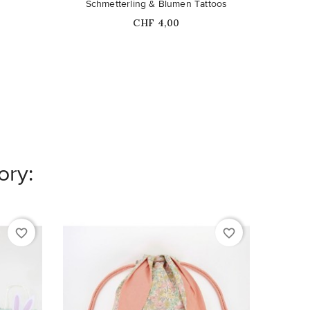
Schmetterling & Blumen Tattoos
Servie
Price
CHF 4,00
ory:
favorite_border
favorite_border