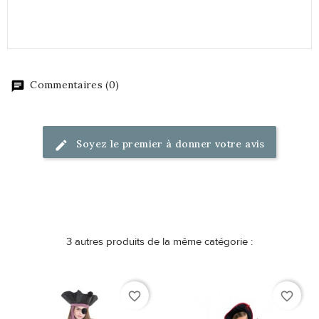
Commentaires (0)
Soyez le premier à donner votre avis
3 autres produits de la même catégorie :
favorite_border
favorite_border