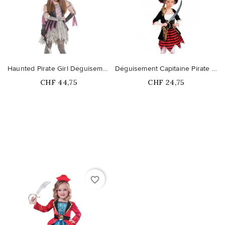
Haunted Pirate Girl Déguisement Enfant
Déguisement Capitaine Pirate Fille
Prix
Prix
CHF 44,75
CHF 24,75
favorite_border