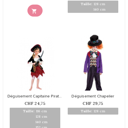
Taille:
128 cm
Taille:
140 cm

favorite_border
favorite_border
Déguisement Capitaine Pirate Fille
Déguisement Chapelier
Prix
Prix
CHF 24,75
CHF 29,75
En rupture
Taille:
116 cm
Taille:
128 cm
Taille:
128 cm
Taille:
140 cm
Taille:
152 cm