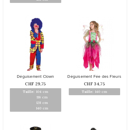
favorite_border
favorite_border
Déguisement Clown
Déguisement Fée des Fleurs
Prix
Prix
CHF 29,75
CHF 34,75
En rupture
En rupture
Taille:
104 cm
Taille:
140 cm
Taille:
116 cm
Taille:
128 cm
Taille:
140 cm