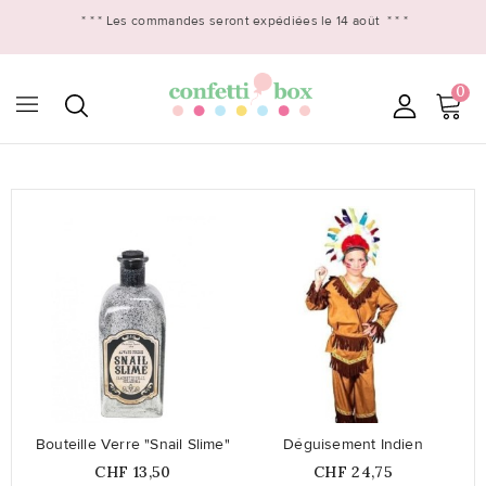
* * *
Les commandes seront expédiées le 14 août
* * *
0

favorite_border
favorite_border
Bouteille Verre "Snail Slime"
Déguisement Indien
Prix
Prix
CHF 13,50
CHF 24,75