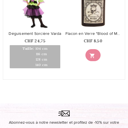
favorite_border
favorite_border
Déguisement Sorcière Varda
Flacon en Verre "Blood of Mary"
Prix
Prix
CHF 24,75
CHF 8,50
Taille:
104 cm
Taille:
116 cm

Taille:
128 cm
Taille:
140 cm
Abonnez-vous à notre newsletter et profitez de -10% sur votre