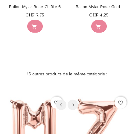
Ballon Mylar Rose Chiffre 6
Ballon Mylar Rose Gold I
Prix
Prix
CHF 7,75
CHF 4,25


16 autres produits de la même catégorie :
favorite_border
favorite_border