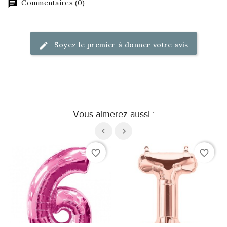
Commentaires (0)
Soyez le premier à donner votre avis
Vous aimerez aussi :
favorite_border
favorite_border