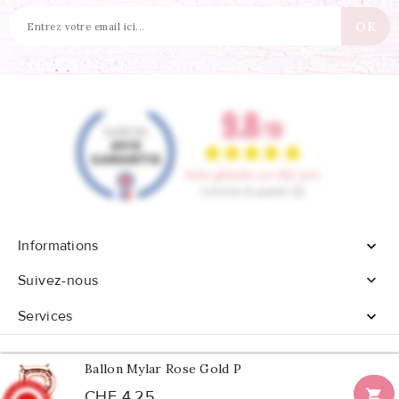
Informations


Suivez-nous
Services

Ballon Mylar Rose Gold P

CHF 4,25