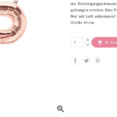
der Befestigungselemente
gehangen werden. Eine P
Nur mit Luft aufpumpen! 
Größe 41 cm.

In de
