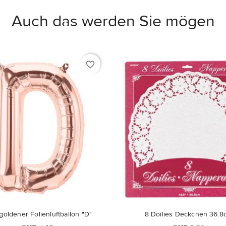
Auch das werden Sie mögen
favorite_border
oldener Folienluftballon "D"
8 Doilies Deckchen 36.8