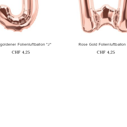
oldener Folienluftballon "J"
Rose Gold Folienluftballon
Price
Price
CHF 4,25
CHF 4,25