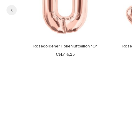
Rosegoldener Folienluftballon "O"
Roseg
Price
CHF 4,25