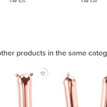
Price
Price
CHF 4,25
CHF 3,50
other products in the same categ
favorite_border