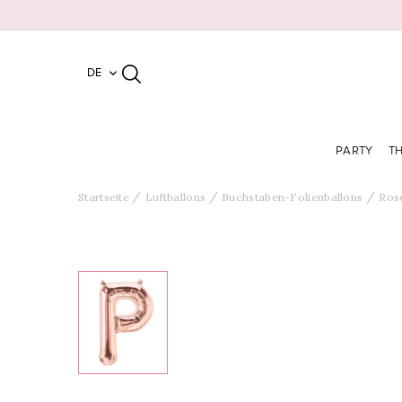
DE

PARTY
T
Startseite
Luftballons
Buchstaben-Folienballons
Ros