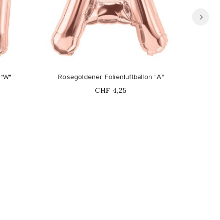
 "W"
Rosegoldener Folienluftballon "A"
Rose
Price
CHF 4,25