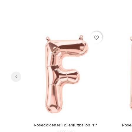
favorite_border
Rosegoldener Folienluftballon "F"
Roseg