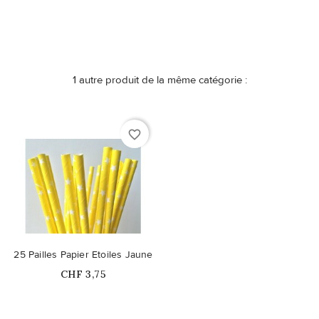
1 autre produit de la même catégorie :
favorite_border
25 Pailles Papier Etoiles Jaune
Prix
CHF 3,75
Ce produit n'est plus
disponible en stock