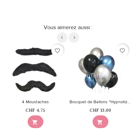
Vous aimerez aussi :
favorite_border
favorite_border
4 Moustaches
Bouquet de Ballons "Hypnotize"
Prix
Prix
CHF 4,75
CHF 13,00

