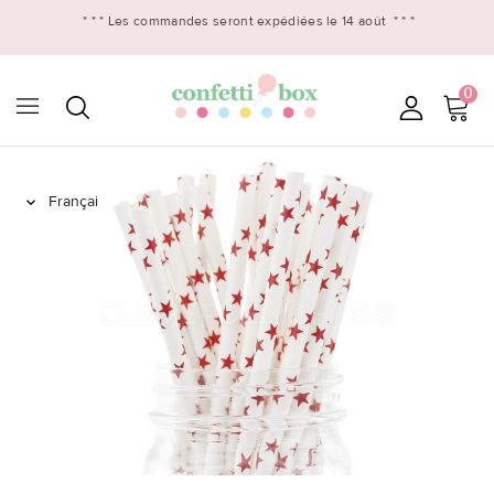
* * *
Les commandes seront expédiées le 14 août
* * *
0
