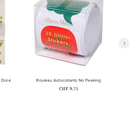
r Doré
Rouleau Autocollants No Peeking
P
Prix
CHF 9,75