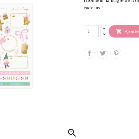
l'honneur la magie de Noë
cadeaux !

Ajoute
