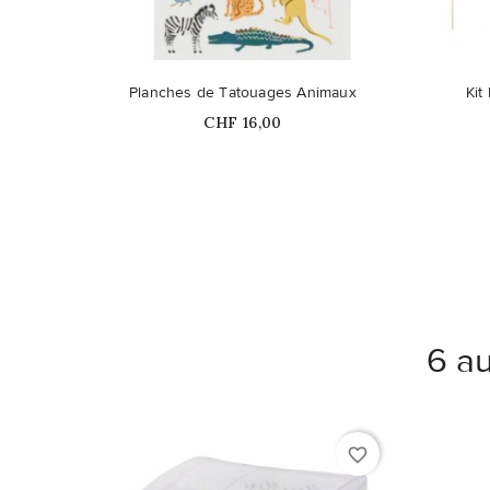
Ce pro
Planches de Tatouages Animaux
Kit
Prix
CHF 16,00
6 au
favorite_border