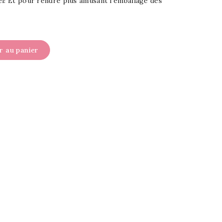
l! Et pour rendre plus amusant l'emballage des
r au panier