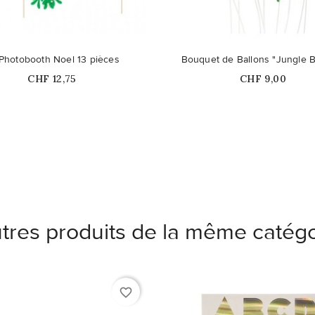
duit n'est plus disponible en
 Photobooth Noel 13 pièces
Bouquet de Ballons "Jungle 
stock
Prix
Prix
CHF 12,75
CHF 9,00
tres produits de la même catégo
favorite_border