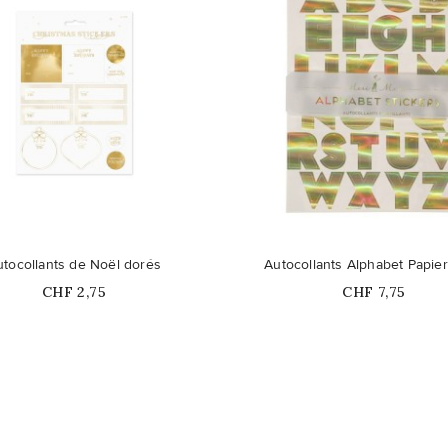
utocollants de Noël dorés
Autocollants Alphabet Papie
Prix
Prix
CHF 2,75
CHF 7,75