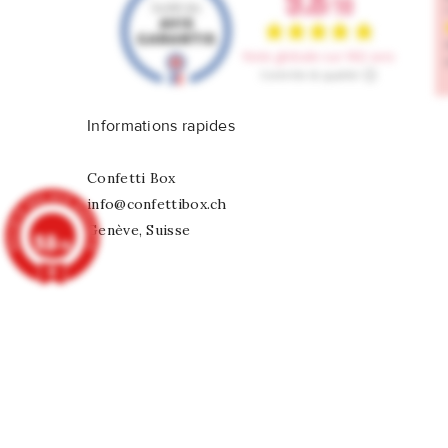
Informations rapides
Confetti Box
info@confettibox.ch
Genève, Suisse
9.8
/10
902 avis
Stickers Gnomes de Noël
CHF 2,75
© 2026 - Tous droits réservés Confetti Box