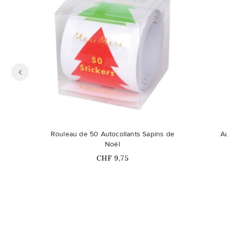
Rouleau de 50 Autocollants Sapins de
A
Noël
Prix
CHF 9,75