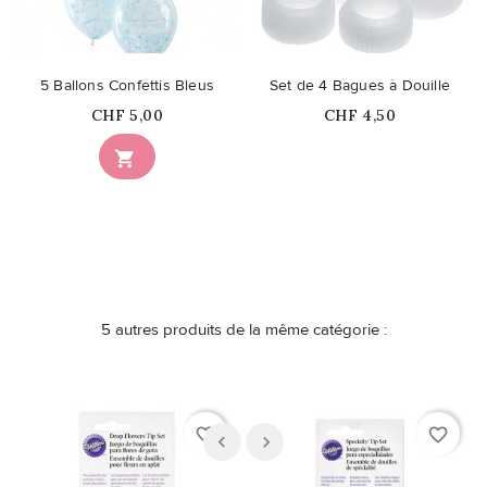
5 Ballons Confettis Bleus
Set de 4 Bagues à Douille
Prix
Prix
CHF 5,00
CHF 4,50
Ce produit n'est plus

disponible en stock
5 autres produits de la même catégorie :
favorite_border
favorite_border