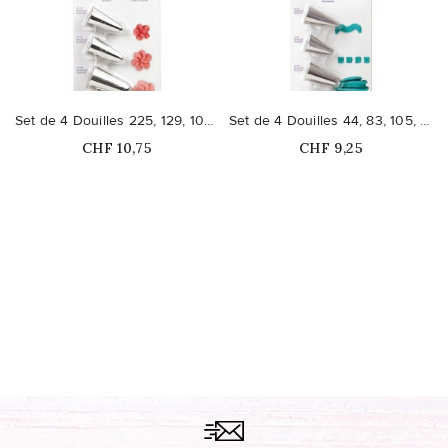
Set de 4 Douilles 225, 129, 109, 190
Set de 4 Douilles 44, 83, 105, 353
Prix
Prix
CHF 10,75
CHF 9,25
Ce produit n'est plus
Ce produit n'est plus
disponible en stock
disponible en stock