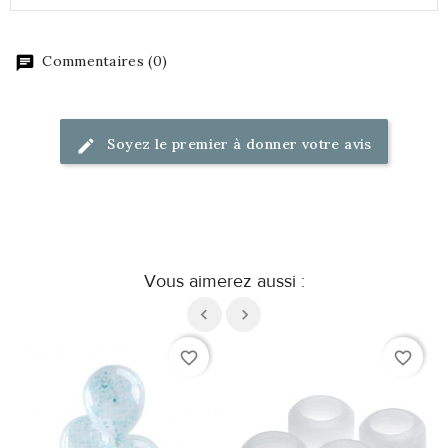
Commentaires (0)
Soyez le premier à donner votre avis
Vous aimerez aussi :
favorite_border
favorite_border