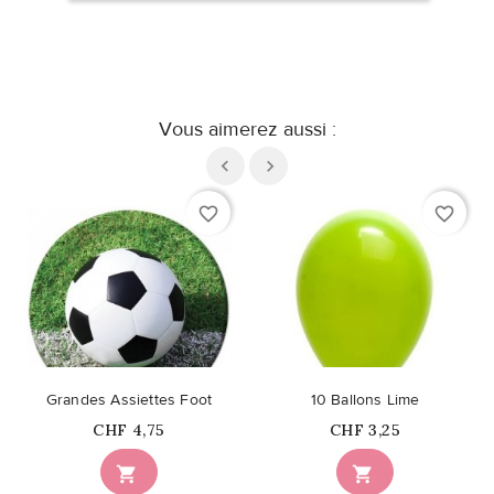
Vous aimerez aussi :
favorite_border
favorite_border
Grandes Assiettes Foot
10 Ballons Lime
Prix
Prix
CHF 4,75
CHF 3,25

