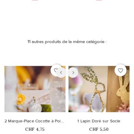
11 autres produits de la même catégorie :
favorite_border
favorite_border
2 Marque-Place Cocotte à Pois Dorés Pailletés
1 Lapin Doré sur Socle
Prix
Prix
CHF 4,75
CHF 5,50