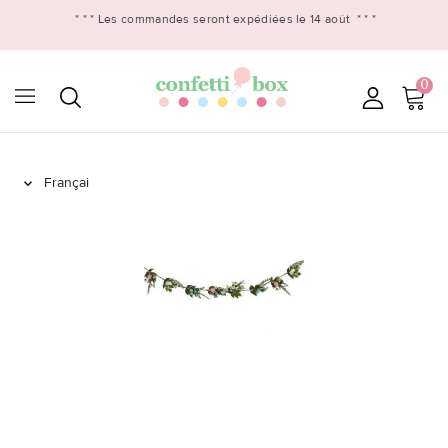
* * *
Les commandes seront expédiées le 14 août
* * *
0
