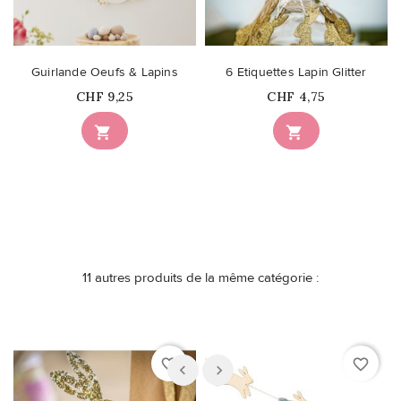
Guirlande Oeufs & Lapins
6 Etiquettes Lapin Glitter
Prix
Prix
CHF 9,25
CHF 4,75


11 autres produits de la même catégorie :
favorite_border
favorite_border