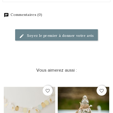
Commentaires (0)
Soyez le premier à donner votre avis
Vous aimerez aussi :
favorite_border
favorite_border