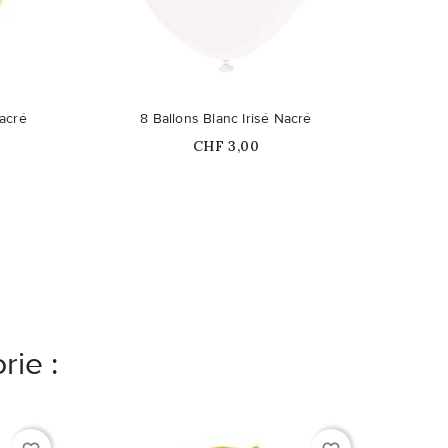
acré
8 Ballons Blanc Irisé Nacré
Prix
CHF 3,00
rie :