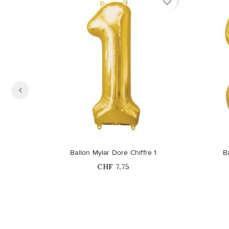
favorite_border
Ce produit n'est plus disponible en
Ce pro
Ballon Mylar Doré Chiffre 1
B
stock
Prix
CHF 7,75