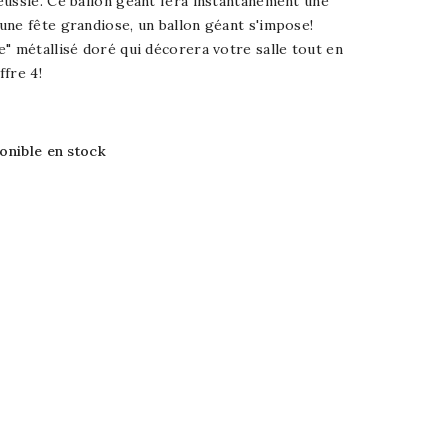
éussie. Ce ballon géant fera instantanément une
ne fête grandiose, un ballon géant s'impose!
" métallisé doré qui décorera votre salle tout en
ffre 4!
ponible en stock