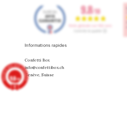
Informations rapides
Confetti Box
info@confettibox.ch
Genève, Suisse
9.8
/10
902 avis
Ballon Mylar Doré Chiffre 4
CHF 7,75