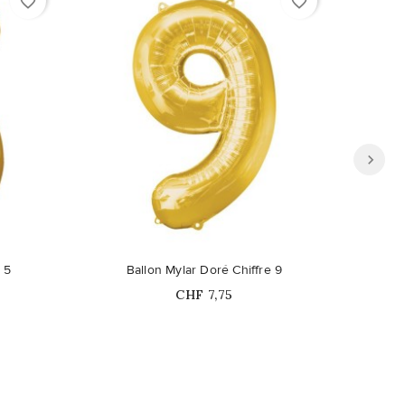
favorite_border
favorite_border
Ce pro
 5
Ballon Mylar Doré Chiffre 9
B
Prix
CHF 7,75