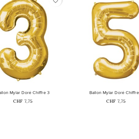
favorite_border
duit n'est plus disponible en
allon Mylar Doré Chiffre 3
Ballon Mylar Doré Chiffre
stock
Prix
Prix
CHF 7,75
CHF 7,75