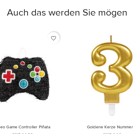
Auch das werden Sie mögen
favorite_border
deo Game Controller Piñata
Goldene Kerze Nummer