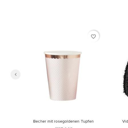
favorite_border
Nicht auf Lager
Becher mit rosegoldenen Tupfen
Vi