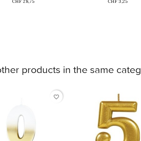
Price
Price
CHF 28,75
CHF 3,25
other products in the same categ
favorite_border