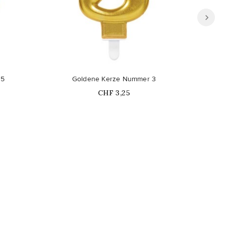
 5
Goldene Kerze Nummer 3
Rosa 
Price
CHF 3,25