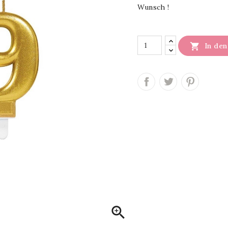
Wunsch !

In de
