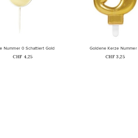
e Nummer 0 Schattiert Gold
Goldene Kerze Nummer
Price
Price
CHF 4,25
CHF 3,25