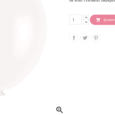
Ils sont l’élément indisp

Ajoute
