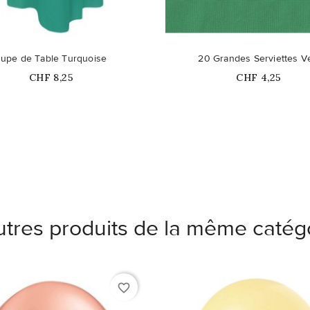
Jupe de Table Turquoise
20 Grandes Serviettes V
Prix
Prix
CHF 8,25
CHF 4,25
utres produits de la même catégo
favorite_border