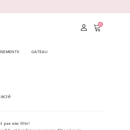
0
ISEMENTS
GÂTEAU
Nacré
t pas une fête!