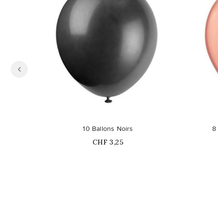
10 Ballons Noirs
8
Prix
CHF 3,25