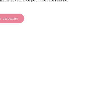
ensable et tendance pour une fête réussie.
r au panier