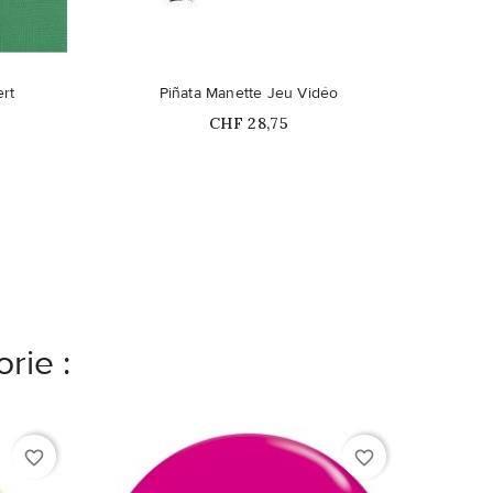
ert
Piñata Manette Jeu Vidéo
Prix
CHF 28,75
rie :
favorite_border
favorite_border