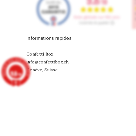
Informations rapides
Confetti Box
info@confettibox.ch
Genève, Suisse
9.8
/10
902 avis
8 Ballons Blanc Irisé Nacré
CHF 3,00
© 2026 - Tous droits réservés Confetti Box