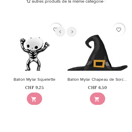
12 autres produits de la même catégorie :
favorite_border
favorite_border
Ballon Mylar Squelette
Ballon Mylar Chapeau de Sorcière Noir satin
Prix
Prix
CHF 9,25
CHF 6,50

