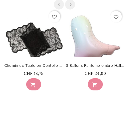
favorite_border
favorite_border
Chemin de Table en Dentelle Halloween
3 Ballons Fantôme ombré Halloween
Prix
Prix
CHF 18,75
CHF 24,00

