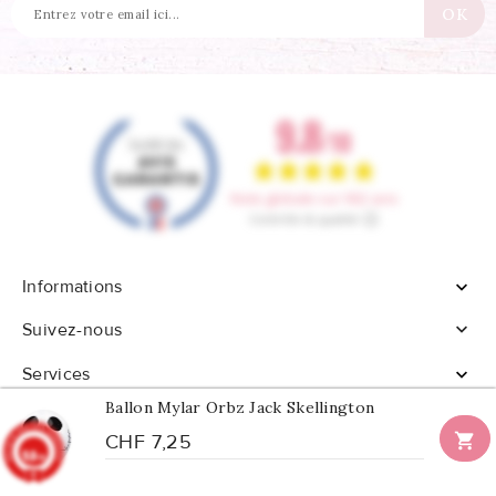
Informations


Suivez-nous
Services

Ballon Mylar Orbz Jack Skellington

CHF 7,25
9.8
/10
902 avis
© 2026 - Tous droits réservés Confetti Box