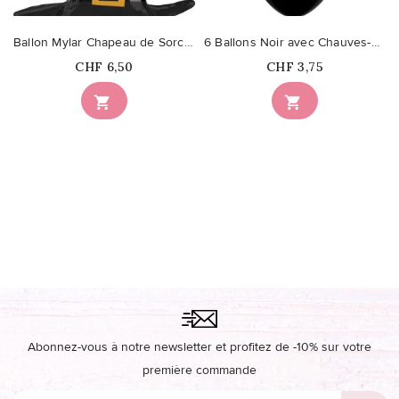
Ballon Mylar Chapeau de Sorcière Noir satin
6 Ballons Noir avec Chauves-Souris
Prix
Prix
CHF 6,50
CHF 3,75


Abonnez-vous à notre newsletter et profitez de -10% sur votre
première commande