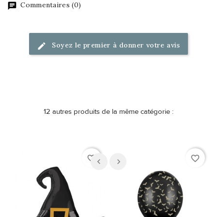
Commentaires (0)
Soyez le premier à donner votre avis
12 autres produits de la même catégorie :
favorite_border
favorite_border