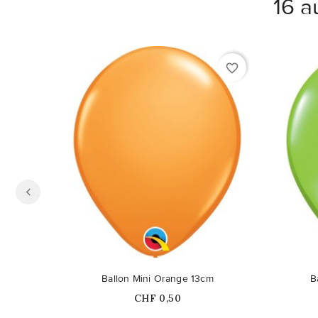
16 a
favorite_border
Ballon Mini Orange 13cm
B
Prix
CHF 0,50