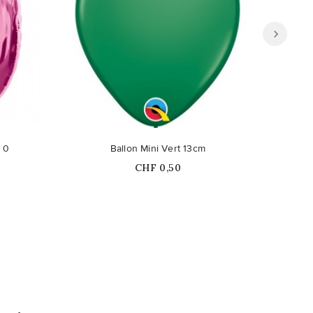
Ce pro
e 0
Ballon Mini Vert 13cm
30
Prix
CHF 0,50