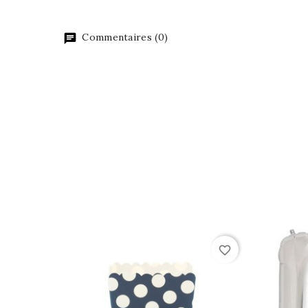
Commentaires (0)
favorite_border