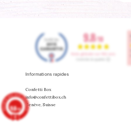
Informations rapides
Confetti Box
info@confettibox.ch
Genève, Suisse
9.8
/10
902 avis