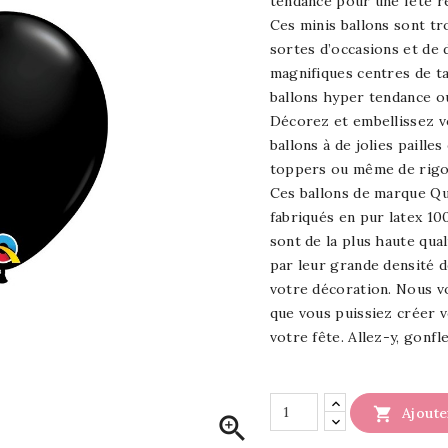
tendance pour une fête r
Ces minis ballons sont tr
sortes d’occasions et de
magnifiques centres de ta
ballons hyper tendance ou
Décorez et embellissez v
ballons à de jolies paill
toppers ou même de rigo
Ces ballons de marque Qua
fabriqués en pur latex 10
sont de la plus haute qua
par leur grande densité 
votre décoration. Nous vo
que vous puissiez créer 
votre fête. Allez-y, gonfl

Ajoute
