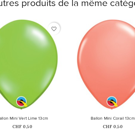
utres produits de la même catégo
favorite_border
allon Mini Vert Lime 13cm
Ballon Mini Corail 13cm
Prix
Prix
CHF 0,50
CHF 0,50