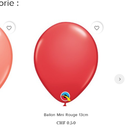
rie :
favorite_border
favorite_border
Ballon Mini Rouge 13cm
Prix
CHF 0,50