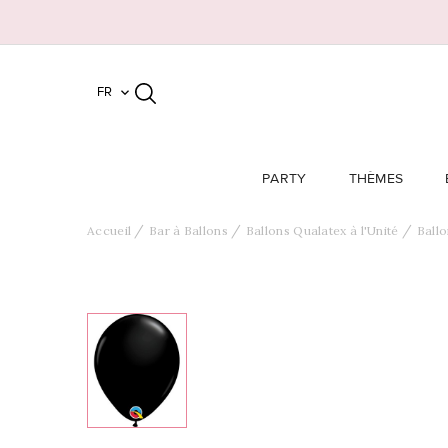
FR

PARTY
THÈMES
Accueil
Bar à Ballons
Ballons Qualatex à l'Unité
Ballo