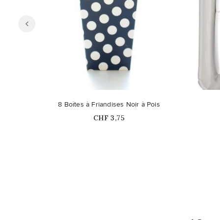
Ce produit n'est plus disponible en
8 Boîtes à Friandises Noir à Pois
stock
Prix
CHF 3,75