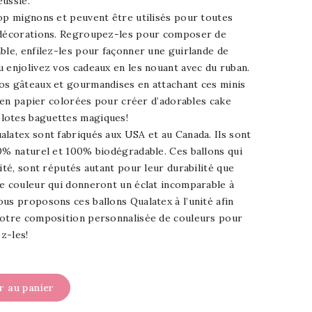
éussie.
op mignons et peuvent être utilisés pour toutes
 décorations. Regroupez-les pour composer de
ble, enfilez-les pour façonner une guirlande de
 enjolivez vos cadeaux en les nouant avec du ruban.
os gâteaux et gourmandises en attachant ces minis
es en papier colorées pour créer d’adorables cake
lotes baguettes magiques!
latex sont fabriqués aux USA et au Canada. Ils sont
0% naturel et 100% biodégradable. Ces ballons qui
lité, sont réputés autant pour leur durabilité que
de couleur qui donneront un éclat incomparable à
us proposons ces ballons Qualatex à l’unité afin
votre composition personnalisée de couleurs pour
ez-les!
r au panier