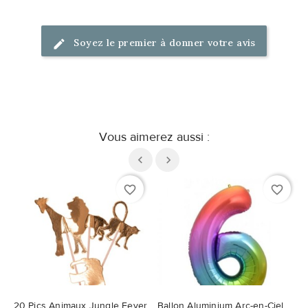
Soyez le premier à donner votre avis
Vous aimerez aussi :
favorite_border
favorite_border
20 Pics Animaux Jungle Fever
Ballon Aluminium Arc-en-Ciel Chiffre 6