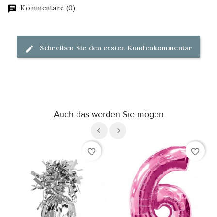
Kommentare (0)
Schreiben Sie den ersten Kundenkommentar
Auch das werden Sie mögen
favorite_border
favorite_border