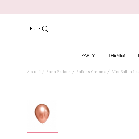
FR

PARTY
THÈMES
Accueil
Bar à Ballons
Ballons Chrome
Mini Ballon L