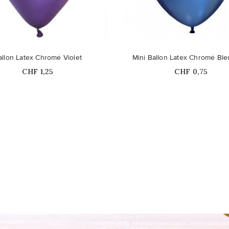
allon Latex Chromé Violet
Mini Ballon Latex Chromé Bl
Prix
Prix
CHF 1,25
CHF 0,75