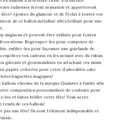
 Ces ballons à la texture riche, à la surface
uleurs radieuses feront sensation et apporteront
 déco! Ajoutez du glamour et de l'éclat à toutes vos
miroir de ce ballon métallisé ultra brillant pour une
e.
op mignons et peuvent être utilisés pour toutes
 décorations. Regroupez-les pour composer de
ble, enfilez-les pour façonner une guirlande de
 enjolivez vos cadeaux en les nouant avec du ruban.
os gâteaux et gourmandises en attachant ces minis
es en papier colorées pour créer d’adorables cake
lotes baguettes magiques!
ballons chrome de la marque Qualatex à l’unité afin
votre composition personnalisée de couleurs pour
ez-les et faites briller votre fête! Vous serez
le rendu de ces ballons!
t pas une fête! Ils sont l’élément indispensable et
éussie.