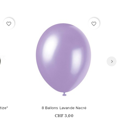
favorite_border
favorite_border
tize"
8 Ballons Lavande Nacré
Prix
CHF 3,00