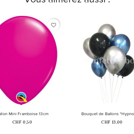
favorite_border
llon Mini Framboise 13cm
Bouquet de Ballons "Hypno
Prix
Prix
CHF 0,50
CHF 13,00