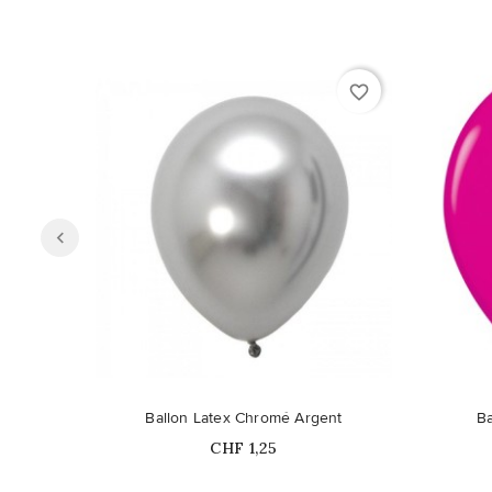
favorite_border
Ballon Latex Chromé Argent
Ba
Prix
CHF 1,25