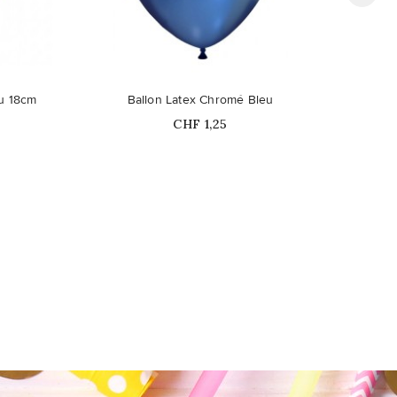
Ce pro
eu 18cm
Ballon Latex Chromé Bleu
Prix
CHF 1,25