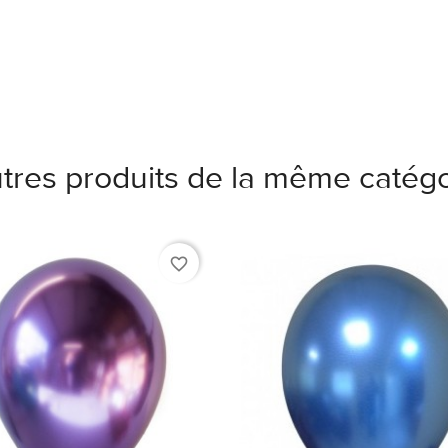
tres produits de la même catégo
favorite_border