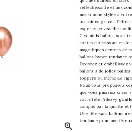
qu'à des ballons en latex!
réfléchissante et aux co
une touche stylée à votre
occasions grâce à l’effet 
expérience visuelle inédit
Ces minis ballons sont tr
sortes d’occasions et de
magnifiques centres de ta
ballons hyper tendance ou
Décorez et embellissez v
ballons à de jolies paill
toppers ou même de rigo
Nous vous proposons ces 
que vous puissiez créer 
votre fête. Allez-y, gonfl
conquis par la qualité et 
Une fête sans ballons n’es
tendance pour une fête r
