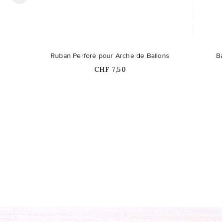
Ruban Perforé pour Arche de Ballons
B
Prix
CHF 7,50