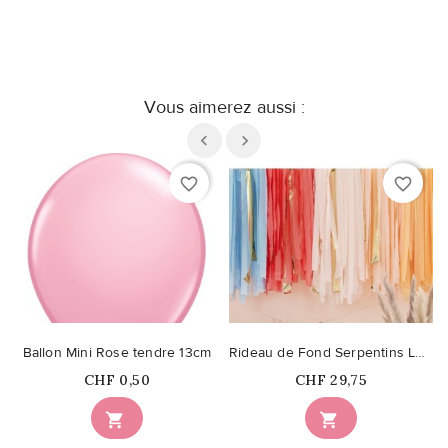
Vous aimerez aussi :
favorite_border
favorite_border
Ballon Mini Rose tendre 13cm
Rideau de Fond Serpentins Luxe Pastel Doux
Prix
Prix
CHF 0,50
CHF 29,75

