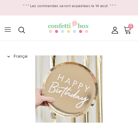
* * *
Les commandes seront expédiées le 14 août
* * *
0
