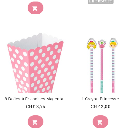
En rupture

favorite_border
favorite_border
8 Boîtes à Friandises Magenta à...
1 Crayon Princesse
Prix
Prix
CHF 3,75
CHF 2,00

