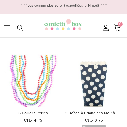
* * *
Les commandes seront expédiées le 14 août
* * *
0

favorite_border
favorite_border
6 Colliers Perles
8 Boîtes à Friandises Noir à Pois
Prix
Prix
CHF 4,75
CHF 3,75