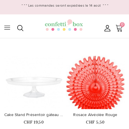
* * *
Les commandes seront expédiées le 14 août
* * *
0

favorite_border
favorite_border
Cake Stand Présentoir gâteau Grand
Rosace Alvéolée Rouge
Prix
Prix
CHF 19,50
CHF 5,50