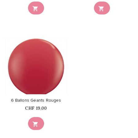


favorite_border
6 Ballons Géants Rouges
Prix
CHF 19,00
