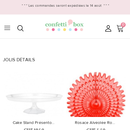
* * *
Les commandes seront expédiées le 14 août
* * *
0

JOLIS DÉTAILS
favorite_border
favorite_border
Cake Stand Présentoir gâteau Grand
Rosace Alvéolée Rouge
Prix
Prix