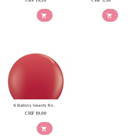
CHF 19,50
CHF 5,50


favorite_border
6 Ballons Géants Rouges
Prix
CHF 19,00
