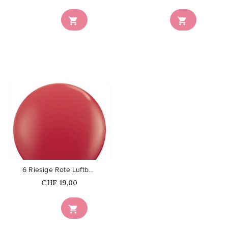


favorite_border
6 Riesige Rote Luftballons
Price
CHF 19,00
