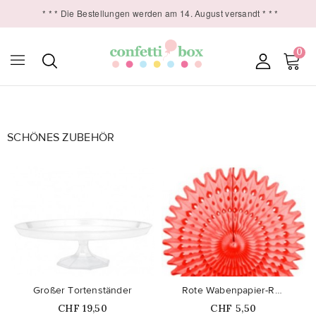
* * * Die Bestellungen werden am 14. August versandt * * *
0

SCHÖNES ZUBEHÖR
favorite_border
favorite_border
Großer Tortenständer
Rote Wabenpapier-Rosette
Price
Price
CHF 19,50
CHF 5,50