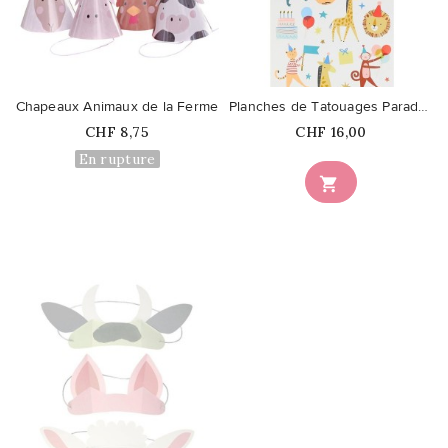
favorite_border
favorite_border
Chapeaux Animaux de la Ferme
Planches de Tatouages Parade des...
Prix
Prix
CHF 8,75
CHF 16,00
En rupture

favorite_border