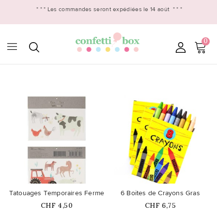
* * *
Les commandes seront expédiées le 14 août
* * *
0

favorite_border
favorite_border
Tatouages Temporaires Ferme
6 Boîtes de Crayons Gras
Prix
Prix
CHF 4,50
CHF 6,75