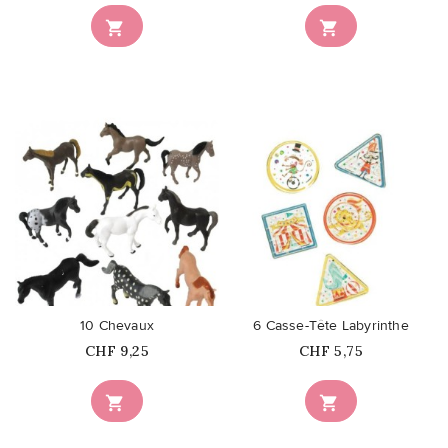


favorite_border
favorite_border
10 Chevaux
6 Casse-Tête Labyrinthe
Prix
Prix
CHF 9,25
CHF 5,75

