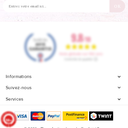
Informations


Suivez-nous
Services

9.8
/10
902 avis