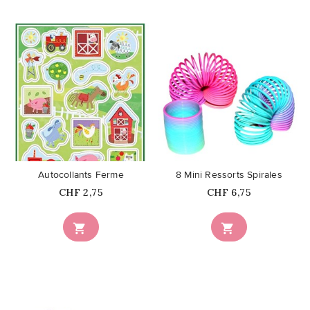
favorite_border
favorite_border
Autocollants Ferme
8 Mini Ressorts Spirales
Prix
Prix
CHF 2,75
CHF 6,75

