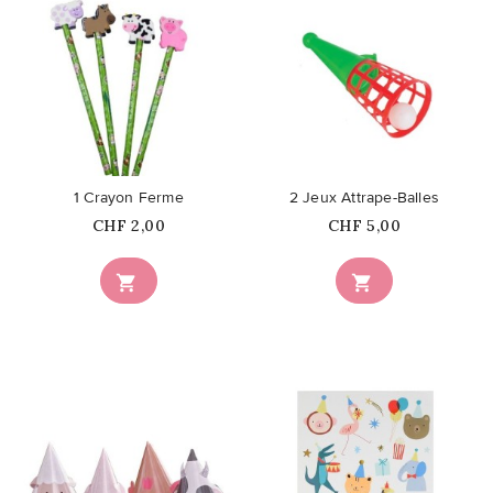
favorite_border
favorite_border
1 Crayon Ferme
2 Jeux Attrape-Balles
Prix
Prix
CHF 2,00
CHF 5,00

