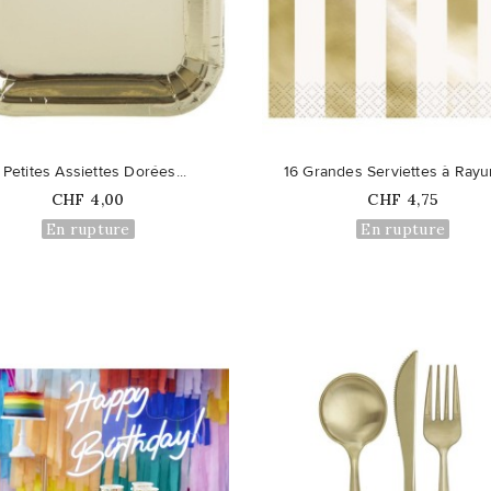
favorite_border
 Petites Assiettes Dorées...
16 Grandes Serviettes à Rayur
Prix
Prix
CHF 4,00
CHF 4,75
En rupture
En rupture