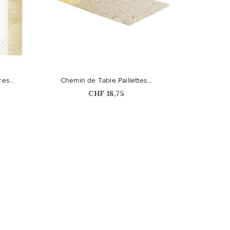
favorite_border
es...
Chemin de Table Paillettes...
Prix
CHF 18,75