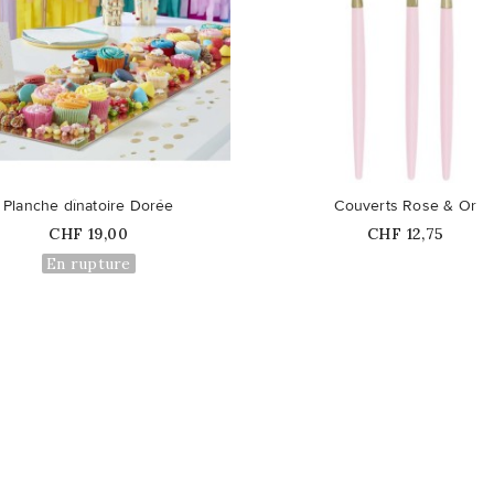
favorite_border
Planche dînatoire Dorée
Couverts Rose & Or
Prix
Prix
CHF 19,00
CHF 12,75
En rupture