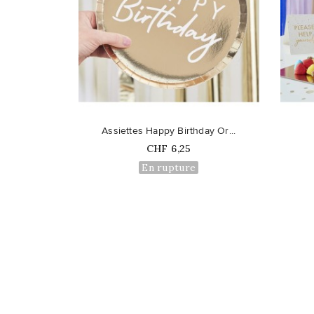
favorite_border
favorite_border
Assiettes Happy Birthday Or...
Prix
CHF 6,25
En rupture