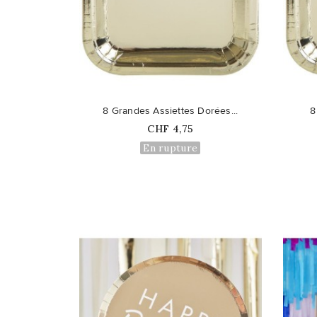
favorite_border
favorite_border
8 Grandes Assiettes Dorées...
8
Prix
CHF 4,75
En rupture