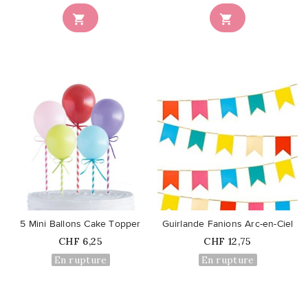


favorite_border
favorite_border
5 Mini Ballons Cake Topper
Guirlande Fanions Arc-en-Ciel
Prix
Prix
CHF 6,25
CHF 12,75
En rupture
En rupture