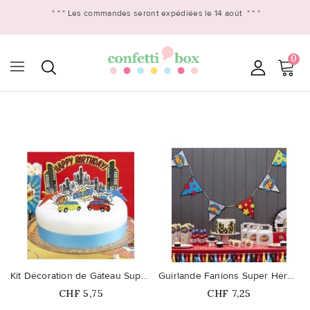
* * *
Les commandes seront expédiées le 14 août
* * *
0

favorite_border
favorite_border
Kit Décoration de Gâteau Super...
Guirlande Fanions Super Héros Party
Prix
Prix
CHF 5,75
CHF 7,25