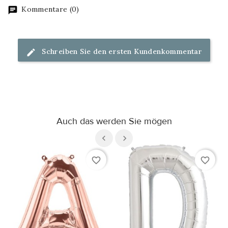
Kommentare (0)
Schreiben Sie den ersten Kundenkommentar
Auch das werden Sie mögen
favorite_border
favorite_border