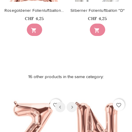
Rosegoldener Folienluftballon "A"
Silberner Folienluftballon "D"
Price
Price
CHF 4,25
CHF 4,25


16 other products in the same category:
favorite_border
favorite_border