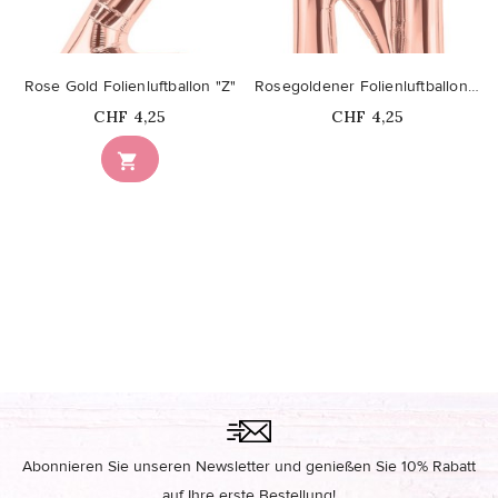
Rose Gold Folienluftballon "Z"
Rosegoldener Folienluftballon "N"
Price
Price
CHF 4,25
CHF 4,25
Nicht auf Lager

Abonnieren Sie unseren Newsletter und genießen Sie 10% Rabatt
auf Ihre erste Bestellung!