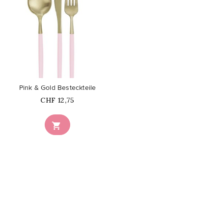
favorite_border
Pink & Gold Besteckteile
Price
CHF 12,75
