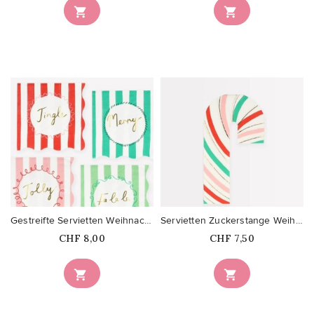


favorite_border
favorite_border
Gestreifte Servietten Weihnachten
Servietten Zuckerstange Weihnachten
Price
Price
CHF 8,00
CHF 7,50

