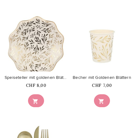
favorite_border
favorite_border
Speiseteller mit goldenen Blättern
Becher mit Goldenen Blättern
Price
Price
CHF 8,00
CHF 7,00

