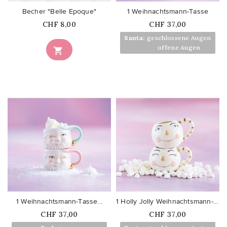
Becher "Belle Epoque"
1 Weihnachtsmann-Tasse
Price
Price
CHF 8,00
CHF 37,00
Santa:
geschlossene Augen
Santa:
offene Augen

favorite_border
favorite_border
1 Weihnachtsmann-Tasse...
1 Holly Jolly Weihnachtsmann-Tasse
Price
Price
CHF 37,00
CHF 37,00