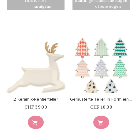
Farbe:
rosa
Santa:
geschlossene Augen
Farbe:
mintgrün
Santa:
offene Augen
favorite_border
favorite_border
2 Keramik-Rentierteller
Gemusterte Teller in Form einer...
Price
Price
CHF 39,00
CHF 10,00

