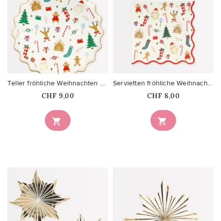
favorite_border
favorite_border
Teller fröhliche Weihnachten klein
Servietten fröhliche Weihnachten
Price
Price
CHF 9,00
CHF 8,00

