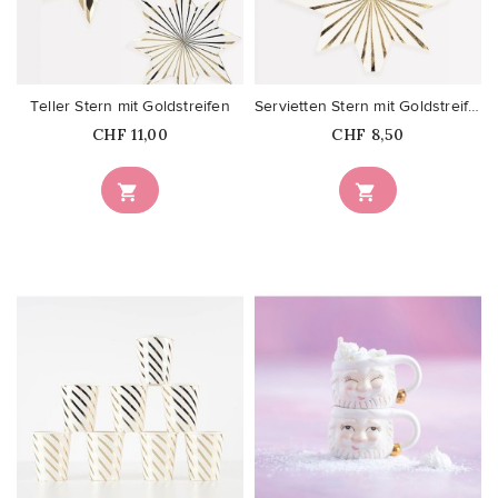
favorite_border
favorite_border
Teller Stern mit Goldstreifen
Servietten Stern mit Goldstreifen
Price
Price
CHF 11,00
CHF 8,50


favorite_border
favorite_border