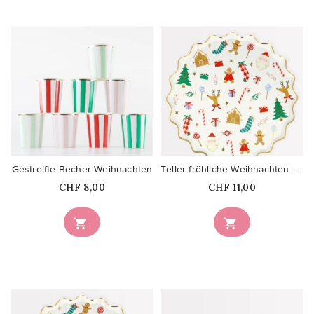
favorite_border
favorite_border
Gestreifte Becher Weihnachten
Teller fröhliche Weihnachten gross
Price
Price
CHF 8,00
CHF 11,00

