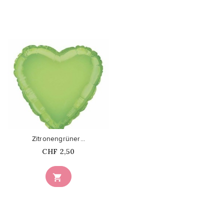
favorite_border
Zitronengrüner...
Price
CHF 2,50
