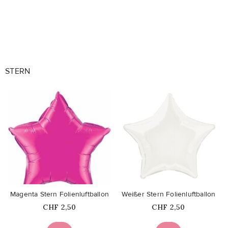
STERN
favorite_border
favorite_border
Magenta Stern Folienluftballon
Weißer Stern Folienluftballon
Price
Price
CHF 2,50
CHF 2,50