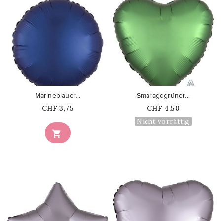
favorite_border
favorite_border
Marineblauer...
Smaragdgrüner...
Price
Price
CHF 3,75
CHF 4,50
Nicht vorrättig
