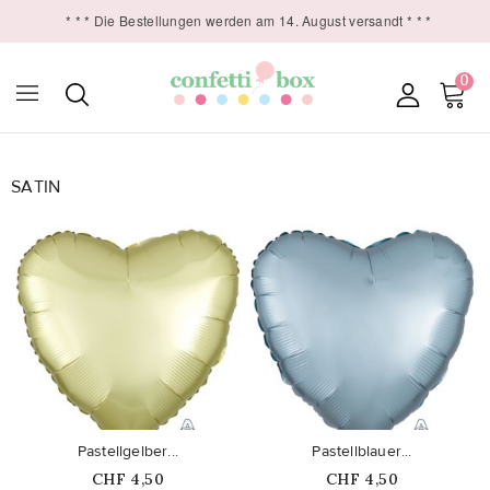
* * * Die Bestellungen werden am 14. August versandt * * *
0
SATIN

favorite_border
favorite_border
Pastellgelber...
Pastellblauer...
Price
Price
CHF 4,50
CHF 4,50