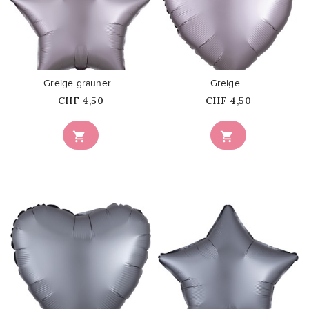
favorite_border
favorite_border
Greige grauner...
Greige...
Price
Price
CHF 4,50
CHF 4,50


favorite_border
favorite_border