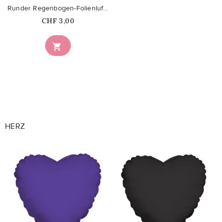
Runder Regenbogen-Folienluftballon
Price
CHF 3,00

HERZ
favorite_border
favorite_border