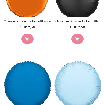
favorite_border
favorite_border
Oranger runder Folienluftballon
Schwarzer Runder Folienluftballon
Price
Price
CHF 2,50
CHF 2,50


favorite_border
favorite_border