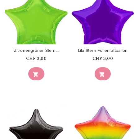
favorite_border
favorite_border
Zitronengrüner Stern...
Lila Stern Folienluftballon
Price
Price
CHF 3,00
CHF 3,00

