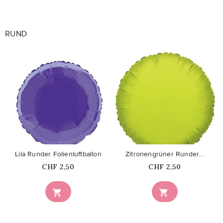
RUND
favorite_border
favorite_border
Lila Runder Folienluftballon
Zitronengrüner Runder...
Price
Price
CHF 2,50
CHF 2,50

