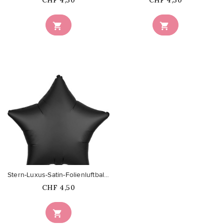
CHF 4,50
CHF 4,50


favorite_border
Stern-Luxus-Satin-Folienluftball...
Price
CHF 4,50
