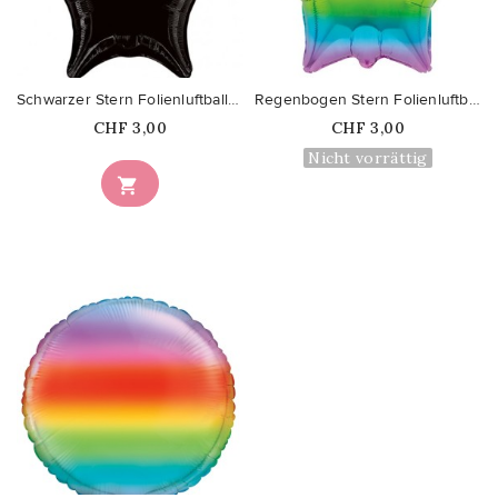
favorite_border
favorite_border
Schwarzer Stern Folienluftballon
Regenbogen Stern Folienluftballon
Price
Price
CHF 3,00
CHF 3,00
Nicht vorrättig

favorite_border