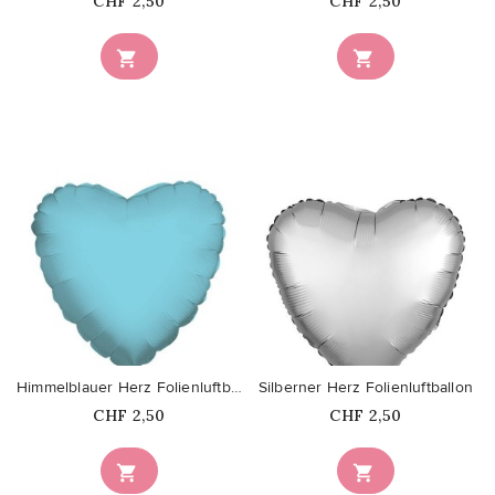
Price
Price
CHF 2,50
CHF 2,50


favorite_border
favorite_border
Himmelblauer Herz Folienluftballon
Silberner Herz Folienluftballon
Price
Price
CHF 2,50
CHF 2,50

