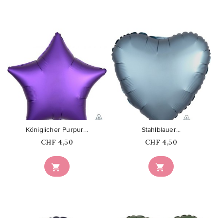
favorite_border
favorite_border
Königlicher Purpur...
Stahlblauer...
Price
Price
CHF 4,50
CHF 4,50

