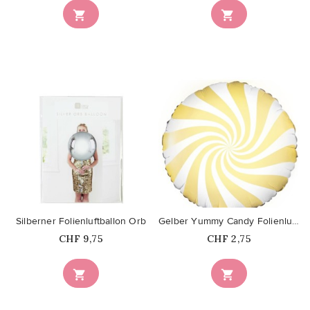


favorite_border
favorite_border
Silberner Folienluftballon Orb
Gelber Yummy Candy Folienluftballon
Price
Price
CHF 9,75
CHF 2,75

