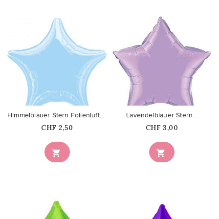
favorite_border
favorite_border
Himmelblauer Stern Folienluftballon
Lavendelblauer Stern...
Price
Price
CHF 2,50
CHF 3,00

