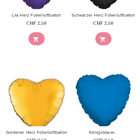
Lila Herz Folienluftballon
Schwarzer Herz Folienluftballon
Price
Price
CHF 2,50
CHF 2,50


favorite_border
favorite_border
Goldener Herz Folienluftballon
Königsblauer...