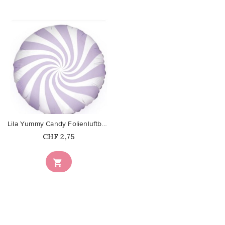
favorite_border
Lila Yummy Candy Folienluftballon
Price
CHF 2,75
