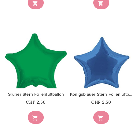


favorite_border
favorite_border
Grüner Stern Folienluftballon
Königsblauer Stern Folienluftballon
Price
Price
CHF 2,50
CHF 2,50

