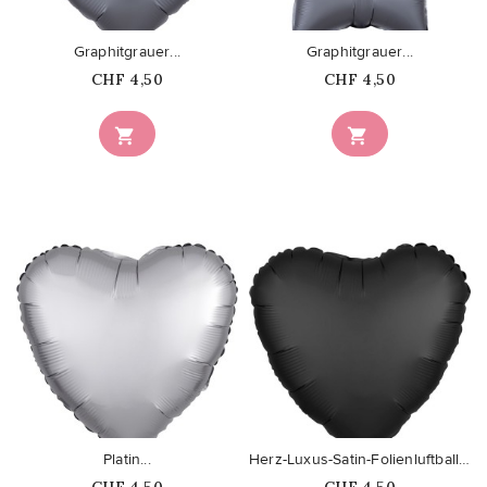
Graphitgrauer...
Graphitgrauer...
Price
Price
CHF 4,50
CHF 4,50


favorite_border
favorite_border
Platin...
Herz-Luxus-Satin-Folienluftballo...
Price
Price