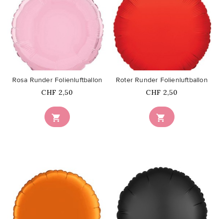
favorite_border
favorite_border
Rosa Runder Folienluftballon
Roter Runder Folienluftballon
Price
Price
CHF 2,50
CHF 2,50

