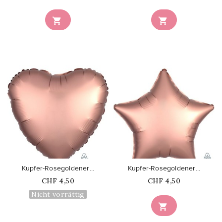


favorite_border
favorite_border
Kupfer-Rosegoldener...
Kupfer-Rosegoldener...
Price
Price
CHF 4,50
CHF 4,50
Nicht vorrättig
