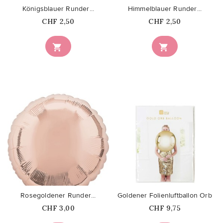
Königsblauer Runder...
Himmelblauer Runder...
Price
Price
CHF 2,50
CHF 2,50


favorite_border
favorite_border
Rosegoldener Runder...
Goldener Folienluftballon Orb
Price
Price
CHF 3,00
CHF 9,75