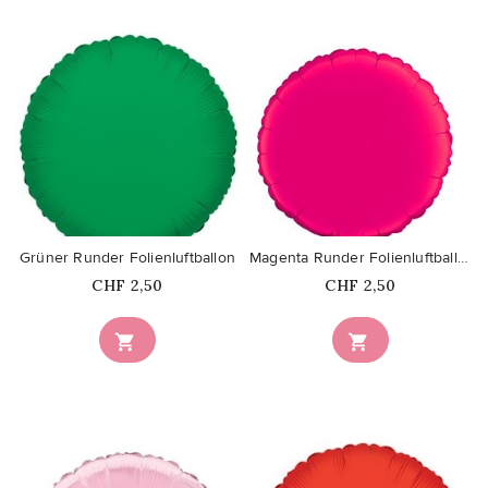
favorite_border
favorite_border
Grüner Runder Folienluftballon
Magenta Runder Folienluftballon
Price
Price
CHF 2,50
CHF 2,50

