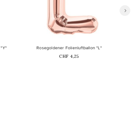
 "Y"
Rosegoldener Folienluftballon "L"
Rose
Price
CHF 4,25