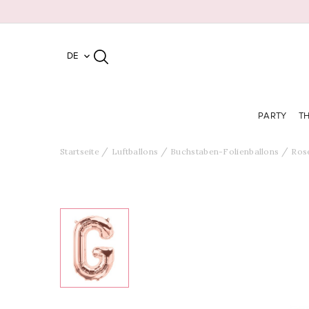
DE

PARTY
T
Startseite
Luftballons
Buchstaben-Folienballons
Ros