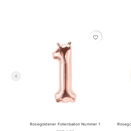
favorite_border
Nicht auf Lager
Rosegoldener Folienballon Nummer 1
Rosego