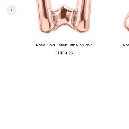
Rose Gold Folienluftballon "W"
Ros
Price
CHF 4,25