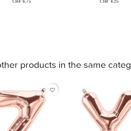
Price
Price
CHF 6,75
CHF 4,25
other products in the same categ
favorite_border