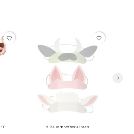
favorite_border
favorite_border
 "T"
8 Bauernhoftier-Ohren