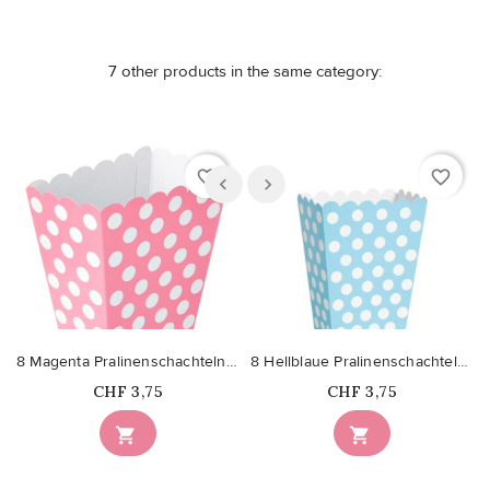
7 other products in the same category:
favorite_border
favorite_border
8 Magenta Pralinenschachteln mit Tupfen
8 Hellblaue Pralinenschachteln mit Tupfen
Price
Price
CHF 3,75
CHF 3,75

