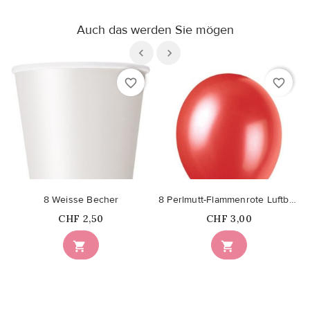
Auch das werden Sie mögen
favorite_border
favorite_border
8 Weisse Becher
8 Perlmutt-Flammenrote Luftballons
Price
Price
CHF 2,50
CHF 3,00

