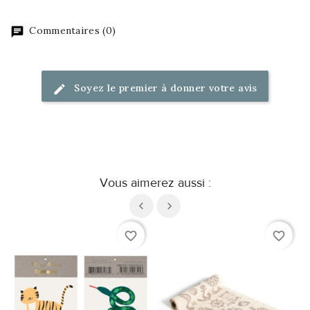
Commentaires (0)
Soyez le premier à donner votre avis
Vous aimerez aussi :
favorite_border
favorite_border