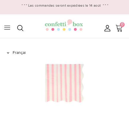
* * *
Les commandes seront expédiées le 14 août
* * *
0
