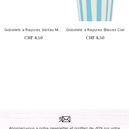
Gobelets à Rayures Vertes Menthe
Gobelets à Rayures Bleues Ciel
Prix
Prix
CHF 8,50
CHF 8,50
Ce produit n'est plus
disponible en stock
Abonnez-vous à notre newsletter et profitez de -10% sur votre