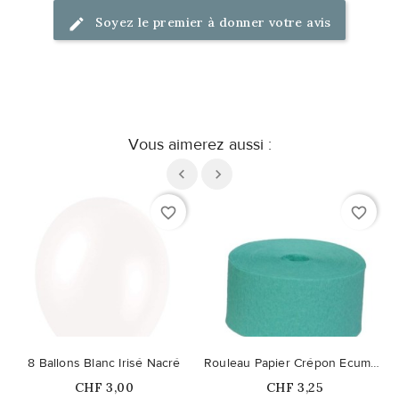
Soyez le premier à donner votre avis
Vous aimerez aussi :
favorite_border
favorite_border
8 Ballons Blanc Irisé Nacré
Rouleau Papier Crépon Ecume de Mer
Prix
Prix
CHF 3,00
CHF 3,25