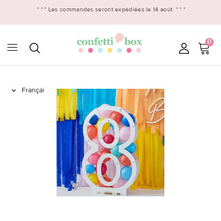
* * *
Les commandes seront expédiées le 14 août
* * *
0
