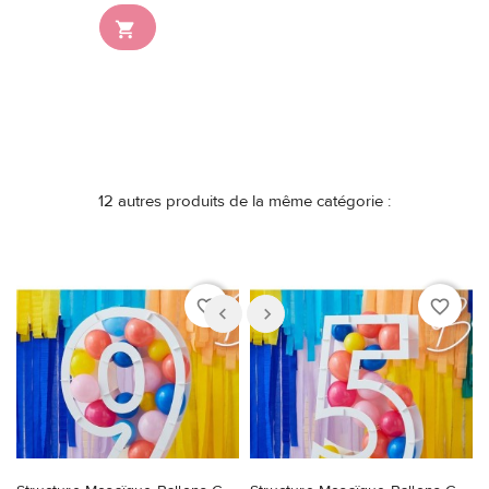
Ce produit n'est plus

disponible en stock
12 autres produits de la même catégorie :
favorite_border
favorite_border