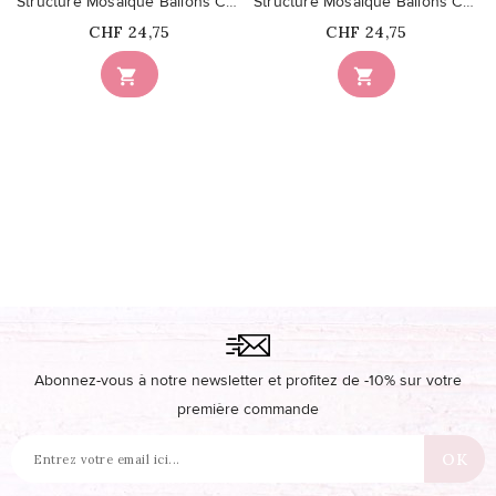
Structure Mosaïque Ballons Chiffre 9
Structure Mosaïque Ballons Chiffre 5
Prix
Prix
CHF 24,75
CHF 24,75


Abonnez-vous à notre newsletter et profitez de -10% sur votre
première commande