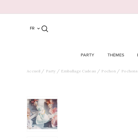
FR

PARTY
THÈMES
Accueil
Party
Emballage Cadeau
Pochon
Pochons 