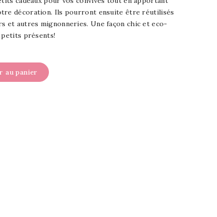
etits cadeaux pour vos convives tout en apportant
re décoration. Ils pourront ensuite être réutilisés
rs et autres mignonneries. Une façon chic et eco-
 petits présents!
r au panier