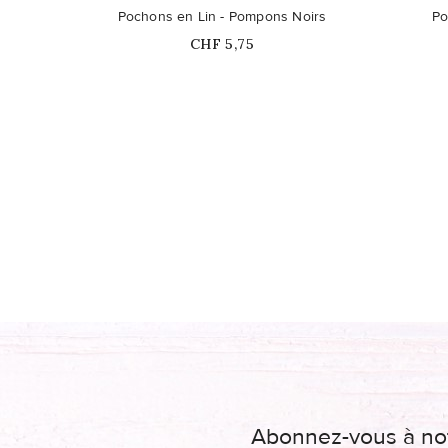
Pochons en Lin - Pompons Noirs
Po
Prix
CHF 5,75
Abonnez-vous à not