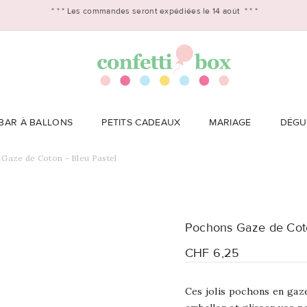
* * *
Les commandes seront expédiées le 14 août
* * *
BAR À BALLONS
PETITS CADEAUX
MARIAGE
DÉGU
Gaze de Coton - Bleu Pastel
Pochons Gaze de Coto
CHF 6,25
Ces jolis pochons en gaz