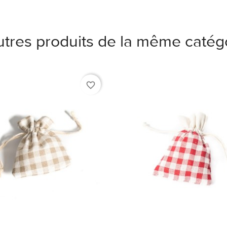
utres produits de la même catégo
favorite_border