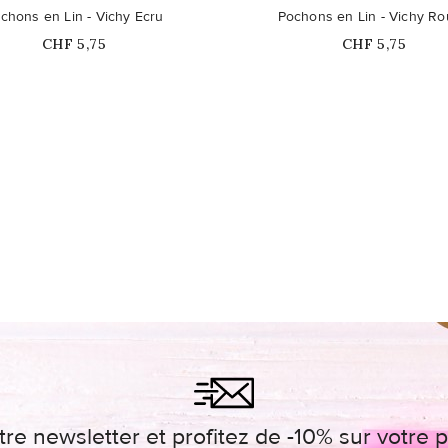
chons en Lin - Vichy Ecru
Pochons en Lin - Vichy R
Prix
Prix
CHF 5,75
CHF 5,75
re newsletter et profitez de -10% sur votr