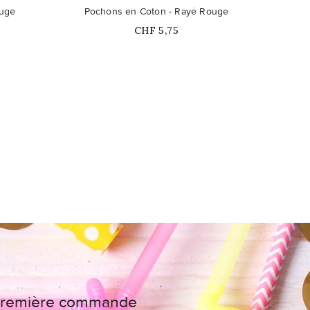
Ce produit n'est plus disponible en
ouge
Pochons en Coton - Rayé Rouge
Poc
stock
Prix
CHF 5,75
e première commande