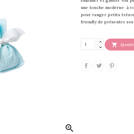
emballer et glisser vos p
une touche moderne à vot
pour ranger petits tréso
friendly de présenter ses

Ajoute
