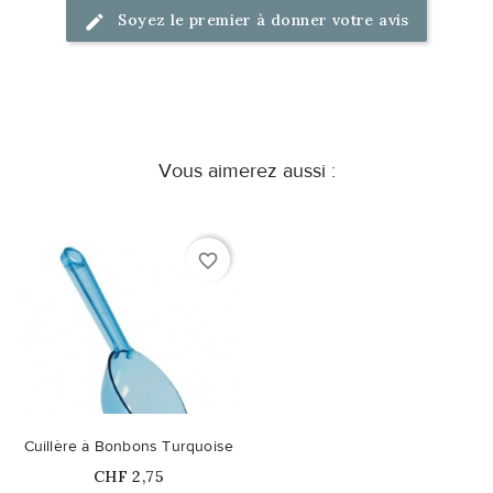
Soyez le premier à donner votre avis
Vous aimerez aussi :
favorite_border
Cuillère à Bonbons Turquoise
Prix
CHF 2,75