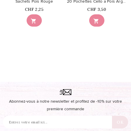
Sachets Pois Rouge
20 Pochettes Cello à Pois Argentés
Prix
Prix
CHF 2,25
CHF 3,50


Abonnez-vous à notre newsletter et profitez de -10% sur votre
première commande