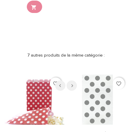

7 autres produits de la même catégorie :
favorite_border
favorite_border