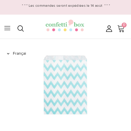
* * *
Les commandes seront expédiées le 14 août
* * *
0
